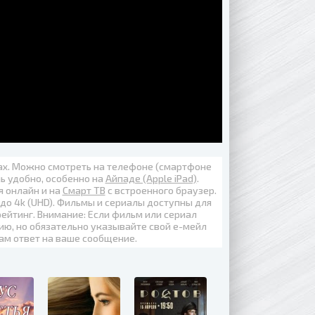
вах. Можно смотреть на телефоне (смартфоне
нь удобно, особенно на
Айпаде (Apple iPad)
.
я онлайн
и на
Смарт ТВ
с встроенного браузер.
 до
4k (UHD)
. Фильмы и сериалы доступны для
ейтинг. Внимание: Если фильм или сериал
ию, но обязательно указывайте свой е-мейл
вам ответ на ваше сообщение.