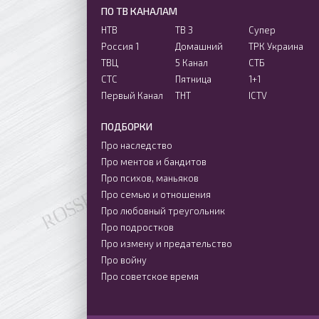
ПО ТВ КАНАЛАМ
НТВ
ТВ 3
Супер
Россия 1
Домашний
ТРК Украина
ТВЦ
5 Канал
СТБ
СТС
Пятница
1+1
Первый Канал
ТНТ
ICTV
ПОДБОРКИ
Про наследство
Про ментов и бандитов
Про психов, маньяков
Про семью и отношения
Про любовный треугольник
Про подростков
Про измену и предательство
Про войну
Про советское время