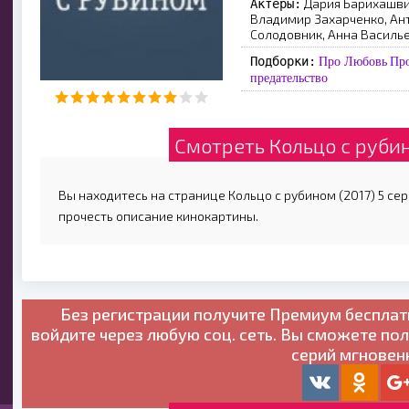
Дария Барихашвил
Актеры:
Владимир Захарченко, Ант
Солодовник, Анна Василь
Подборки:
Про Любовь
Пр
предательство
Смотреть Кольцо с рубин
Вы находитесь на странице Кольцо с рубином (2017) 5 сер
прочесть описание кинокартины.
Без регистрации получите
Премиум бесплат
войдите через любую соц. сеть. Вы сможете по
серий мгновен