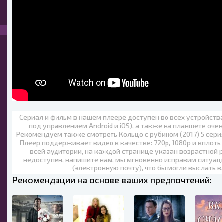
Сериал и фильм в нашем плеере доступен во всех устройст
под управлением
Android и iOS
), а также на планшете оче
Рекомендуем также
смотреть Кольцо с рубином (2017) 5 сери
Плеер поддерживает видео в качестве:
720p
,
1080p
и вплоть
всей аудитории, на каждой странице указан возрастной р
недоступен, напишите нам, мы мгновенно исправим ситуац
(электронную почту), что бы могли выслать 
Рекомендации на основе ваших предпочтений: