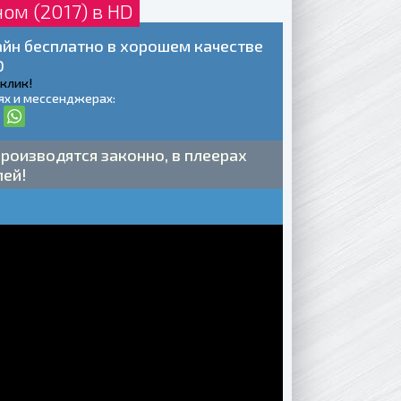
ом (2017) в HD
лайн бесплатно в хорошем качестве
0
 клик!
ях и мессенджерах:
роизводятся законно, в плеерах
лей!