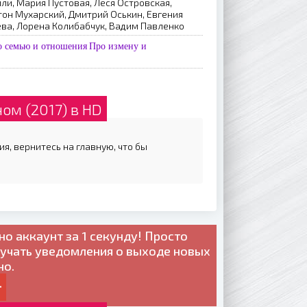
и, Мария Пустовая, Леся Островская,
он Мухарский, Дмитрий Оськин, Евгения
ева, Лорена Колибабчук, Вадим Павленко
о семью и отношения
Про измену и
ом (2017) в HD
ия, вернитесь на главную, что бы
но
аккаунт за 1 секунду! Просто
лучать уведомления о выходе новых
но.