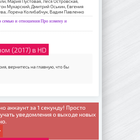
и, Мария Пустовая, Леся Островская,
он Мухарский, Дмитрий Оськин, Евгения
ева, Лорена Колибабчук, Вадим Павленко
о семью и отношения
Про измену и
ом (2017) в HD
рия, вернитесь на главную, что бы
но
аккаунт за 1 секунду! Просто
лучать уведомления о выходе новых
но.