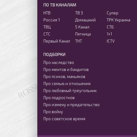
ПО ТВ КАНАЛАМ
НТВ
ТВ 3
Супер
Россия 1
Домашний
ТРК Украина
ТВЦ
5 Канал
СТБ
СТС
Пятница
1+1
Первый Канал
ТНТ
ICTV
ПОДБОРКИ
Про наследство
Про ментов и бандитов
Про психов, маньяков
Про семью и отношения
Про любовный треугольник
Про подростков
Про измену и предательство
Про войну
Про советское время