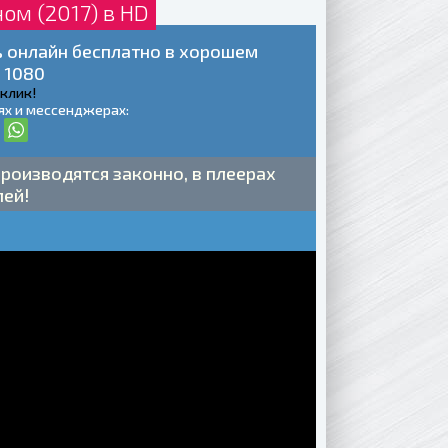
ом (2017) в HD
ть онлайн бесплатно в хорошем
 1080
 клик!
ях и мессенджерах:
роизводятся законно, в плеерах
лей!