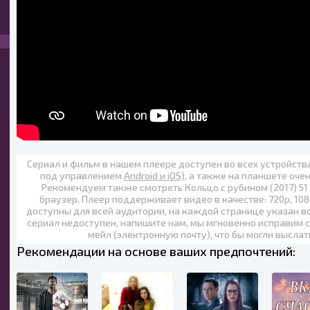
Сериал и фильм в нашем плеере доступен во всех устройст
под управлением
Android и iOS
), а также на планшете оче
Рекомендуем также
смотреть Кольцо с рубином (2017) 51
браузер. Плеер поддерживает видео в качестве:
720p
,
108
доступны для всей аудитории, на каждой странице указан в
сериал недоступен, напишите нам, мы мгновенно исправим с
мейл (электронную почту), что бы могли выслат
Рекомендации на основе ваших предпочтений: