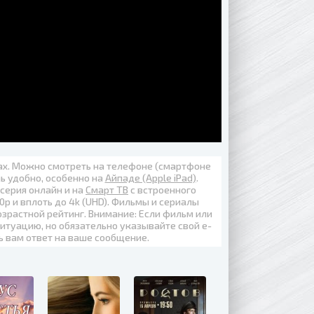
вах. Можно смотреть на телефоне (смартфоне
нь удобно, особенно на
Айпаде (Apple iPad)
.
 серия онлайн
и на
Смарт ТВ
с встроенного
0p
и вплоть до
4k (UHD)
. Фильмы и сериалы
озрастной рейтинг. Внимание: Если фильм или
итуацию, но обязательно указывайте свой е-
ь вам ответ на ваше сообщение.