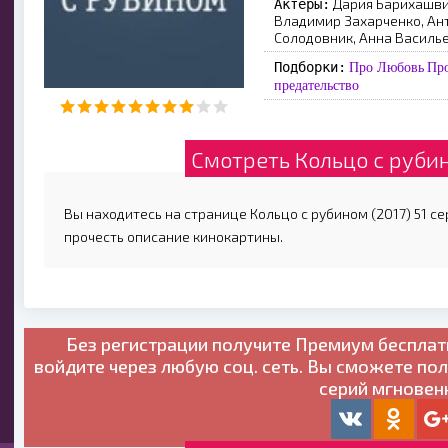
Дария Барихашвил
Актеры:
Владимир Захарченко, Ант
Солодовник, Анна Василь
Подборки:
Про Любовь
Пр
предательство
Смотреть Кольцо с рубин
Вы находитесь на странице Кольцо с рубином (2017) 51 се
прочесть описание кинокартины.
Без регистрации получите
Премиум бесплат
войдите через любую соц. сеть. Вы сможете по
серий мгновен