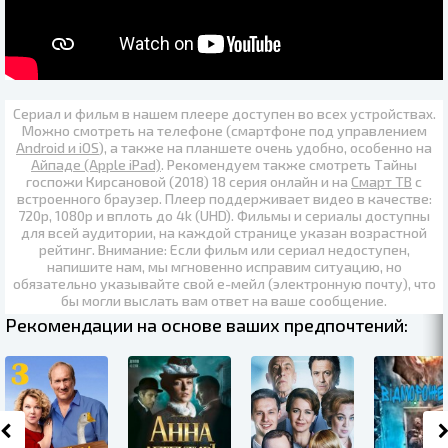
Сериал и фильм в нашем плеере доступен во всех устройствах.
Можно смотреть на телефоне (смартфоне под управлением
Android и iOS
), а также на планшете очень удобно, особенно на
Айпаде (Apple iPad)
. Рекомендуем также
смотреть Тайны
госпожи Кирсановой (2018) 18 серия онлайн
и на
Смарт ТВ
с
встроенного браузер. Плеер поддерживает видео в качестве:
720p
,
1080p
и вплоть до
4k (UHD)
. Фильмы и сериалы доступны
для всей аудитории, на каждой странице указан возрастной
рейтинг. Внимание: Если фильм или сериал недоступен,
напишите нам, мы мгновенно исправим ситуацию, но
обязательно указывайте свой е-мейл (электронную почту), что
бы могли выслать вам ответ на ваше сообщение.
Рекомендации на основе ваших предпочтений: