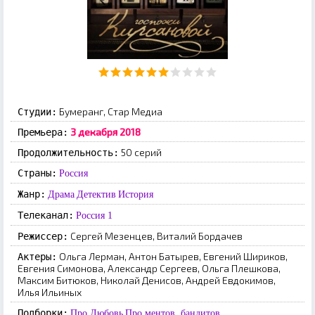
Бумеранг, Стар Медиа
Студии:
3 декабря 2018
Премьера:
50 серий
Продолжительность:
Страны:
Россия
Жанр:
Драма
Детектив
История
Телеканал:
Россия 1
Сергей Мезенцев, Виталий Бордачев
Режиссер:
Ольга Лерман, Антон Батырев, Евгений Шириков,
Актеры:
Евгения Симонова, Александр Сергеев, Ольга Плешкова,
Максим Битюков, Николай Денисов, Андрей Евдокимов,
Илья Ильиных
Подборки:
Про Любовь
Про ментов, бандитов