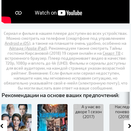
Сериал и фильм в нашем плеере доступен во всех устройствах.
Можно смотреть на телефоне (смартфоне под управлением
Android и iOS
), а также на планшете очень удобно, особенно на
Айпаде (Apple iPad)
. Рекомендуем также
смотреть Тайны
госпожи Кирсановой (2018) 19 серия онлайн
и на
Смарт ТВ
с
встроенного браузер. Плеер поддерживает видео в качестве:
720p
,
1080p
и вплоть до
4k (UHD)
. Фильмы и сериалы доступны
для всей аудитории, на каждой странице указан возрастной
рейтинг. Внимание: Если фильм или сериал недоступен,
напишите нам, мы мгновенно исправим ситуацию, но
обязательно указывайте свой е-мейл (электронную почту), что
бы могли выслать вам ответ на ваше сообщение.
Рекомендации на основе ваших предпочтений: