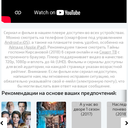
Сериал и фильм в нашем плеере доступен во всех устройствах.
Можно смотреть на телефоне (смартфоне под управлением
Android и iOS
), а также на планшете очень удобно, особенно на
Айпаде (Apple iPad)
. Рекомендуем также
смотреть Тайны
госпожи Кирсановой (2018) 6 серия онлайн
и на
Смарт ТВ
с
встроенного браузер. Плеер поддерживает видео в качестве:
720p
,
1080p
и вплоть до
4k (UHD)
. Фильмы и сериалы доступны
для всей аудитории, на каждой странице указан возрастной
рейтинг. Внимание: Если фильм или сериал недоступен,
напишите нам, мы мгновенно исправим ситуацию, но
обязательно указывайте свой е-мейл (электронную почту), что
бы могли выслать вам ответ на ваше сообщение.
Рекомендации на основе ваших предпочтений: