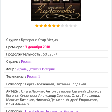
Бумеранг, Стар Медиа
Студии:
3 декабря 2018
Премьера:
50 серий
Продолжительность:
Страны:
Россия
Жанр:
Драма
Детектив
История
Телеканал:
Россия 1
Сергей Мезенцев, Виталий Бордачев
Режиссер:
Ольга Лерман, Антон Батырев, Евгений Шириков,
Актеры:
Евгения Симонова, Александр Сергеев, Ольга Плешкова,
Максим Битюков, Николай Денисов, Андрей Евдокимов,
Илья Ильиных
Подборки:
Про Любовь
Про ментов, бандитов