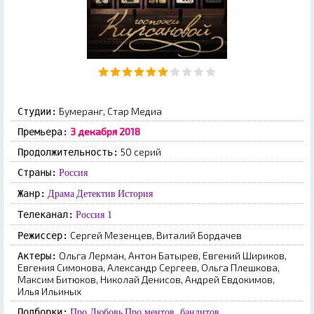
Бумеранг, Стар Медиа
Студии:
3 декабря 2018
Премьера:
50 серий
Продолжительность:
Страны:
Россия
Жанр:
Драма
Детектив
История
Телеканал:
Россия 1
Сергей Мезенцев, Виталий Бордачев
Режиссер:
Ольга Лерман, Антон Батырев, Евгений Шириков,
Актеры:
Евгения Симонова, Александр Сергеев, Ольга Плешкова,
Максим Битюков, Николай Денисов, Андрей Евдокимов,
Илья Ильиных
Подборки:
Про Любовь
Про ментов, бандитов