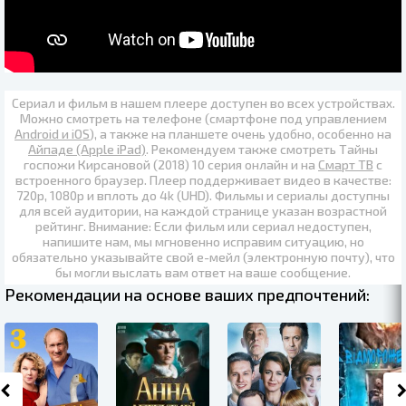
Сериал и фильм в нашем плеере доступен во всех устройствах.
Можно смотреть на телефоне (смартфоне под управлением
Android и iOS
), а также на планшете очень удобно, особенно на
Айпаде (Apple iPad)
. Рекомендуем также
смотреть Тайны
госпожи Кирсановой (2018) 10 серия онлайн
и на
Смарт ТВ
с
встроенного браузер. Плеер поддерживает видео в качестве:
720p
,
1080p
и вплоть до
4k (UHD)
. Фильмы и сериалы доступны
для всей аудитории, на каждой странице указан возрастной
рейтинг. Внимание: Если фильм или сериал недоступен,
напишите нам, мы мгновенно исправим ситуацию, но
обязательно указывайте свой е-мейл (электронную почту), что
бы могли выслать вам ответ на ваше сообщение.
Рекомендации на основе ваших предпочтений: